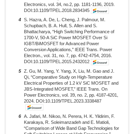
Electronics, vol. 34, no.2, pp. 1181-1196, 2019.
DOI:10.1109/TPEL.2018.2834345
4
S. Hazra, A. De, L. Cheng, J. Palmour, M.
Schupbach, B. A. Hull, S. Allen and S.
Bhattacharya, “High Switching Performance of
1700-V, 50-A SiC Power MOSFET Over Si
IGBT/BiMOSFET for Advanced Power
Conversion Applications,” IEEE Trans. Power
Electron., vol. 31, no. 7, pp. 4742-4754, 2016.
DOI:10.1109/TPEL.2015.2432012
5
Z. Gu, M. Yang, Y. Yang, X, Liu, M. Gao and J.
Qi, “Comparative Study on High-Temperature
Electrical Properties of 1.2 kV SiC MOSFET and
JBS-Integrated MOSFET,” IEEE Trans. On
Power Electronics, vol. 39, no. 2, pp. 4187-4201,
2024. DOI:10.1109/TPEL.2023.3338487
6
A. Jafari, M. Nikoo, N. Perera, H. K. Yildirim, F.
Karakaya, R. Soleimanzadeh and E. Matioli,
“Comparison of Wide Band Gap Technologies for