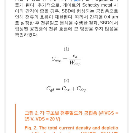
들게 된다. 추가적으로, 게이트와 Schottky metal 사
이의 간격이 좁을 경우, SBD에 형성되는 공핍층으로
인해 전류의 흐름이 제한된다. 따라서 간격을 0.4 µm
로 설정한 후 전류밀도 분석을 수행한 결과, SBD에서
형성된 공핍층이 전류 흐름에 큰 영향을 주지 않음을
확인하였다.
(1)
ϵ
s
=
C
C
d
e
p
=
ϵ
s
W
d
e
p
d
e
p
W
d
e
p
(2)
=
+
C
C
g
d
=
C
o
C
x
+
C
d
e
p
C
g
d
o
x
d
e
p
그림 2. 각 구조별 전류밀도와 공핍층 (@VGS =
15 V, VDS = 20 V)
Fig. 2. The total current density and depletio