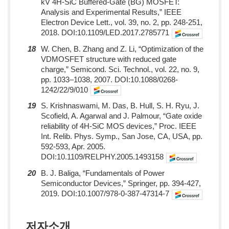
kV 4H-SiC Buffered-Gate (BG) MOSFET:
Analysis and Experimental Results,” IEEE
Electron Device Lett., vol. 39, no. 2, pp. 248-251,
2018. DOI:10.1109/LED.2017.2785771
18
W. Chen, B. Zhang and Z. Li, “Optimization of the
VDMOSFET structure with reduced gate
charge,” Semicond. Sci. Technol., vol. 22, no. 9,
pp. 1033–1038, 2007. DOI:10.1088/0268-
1242/22/9/010
19
S. Krishnaswami, M. Das, B. Hull, S. H. Ryu, J.
Scofield, A. Agarwal and J. Palmour, “Gate oxide
reliability of 4H-SiC MOS devices,” Proc. IEEE
Int. Relib. Phys. Symp., San Jose, CA, USA, pp.
592-593, Apr. 2005.
DOI:10.1109/RELPHY.2005.1493158
20
B. J. Baliga, “Fundamentals of Power
Semiconductor Devices,” Springer, pp. 394-427,
2019. DOI:10.1007/978-0-387-47314-7
저자소개