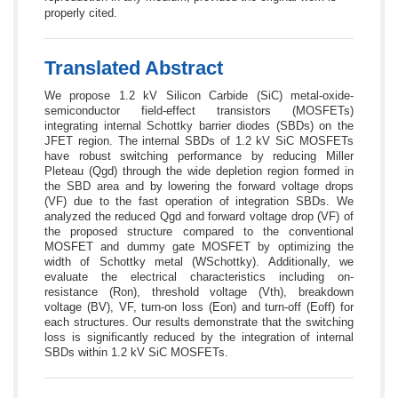
properly cited.
Translated Abstract
We propose 1.2 kV Silicon Carbide (SiC) metal-oxide-
semiconductor field-effect transistors (MOSFETs)
integrating internal Schottky barrier diodes (SBDs) on the
JFET region. The internal SBDs of 1.2 kV SiC MOSFETs
have robust switching performance by reducing Miller
Pleteau (Qgd) through the wide depletion region formed in
the SBD area and by lowering the forward voltage drops
(VF) due to the fast operation of integration SBDs. We
analyzed the reduced Qgd and forward voltage drop (VF) of
the proposed structure compared to the conventional
MOSFET and dummy gate MOSFET by optimizing the
width of Schottky metal (WSchottky). Additionally, we
evaluate the electrical characteristics including on-
resistance (Ron), threshold voltage (Vth), breakdown
voltage (BV), VF, turn-on loss (Eon) and turn-off (Eoff) for
each structures. Our results demonstrate that the switching
loss is significantly reduced by the integration of internal
SBDs within 1.2 kV SiC MOSFETs.