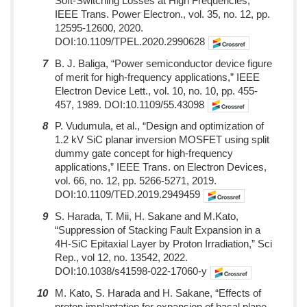
Soft-Switching Losses at High Frequencies,”
IEEE Trans. Power Electron., vol. 35, no. 12, pp.
12595-12600, 2020.
DOI:10.1109/TPEL.2020.2990628
7
B. J. Baliga, “Power semiconductor device figure
of merit for high-frequency applications,” IEEE
Electron Device Lett., vol. 10, no. 10, pp. 455-
457, 1989. DOI:10.1109/55.43098
8
P. Vudumula, et al., “Design and optimization of
1.2 kV SiC planar inversion MOSFET using split
dummy gate concept for high-frequency
applications,” IEEE Trans. on Electron Devices,
vol. 66, no. 12, pp. 5266-5271, 2019.
DOI:10.1109/TED.2019.2949459
9
S. Harada, T. Mii, H. Sakane and M.Kato,
“Suppression of Stacking Fault Expansion in a
4H-SiC Epitaxial Layer by Proton Irradiation,” Sci
Rep., vol 12, no. 13542, 2022.
DOI:10.1038/s41598-022-17060-y
10
M. Kato, S. Harada and H. Sakane, “Effects of
proton implantation for expansion of basal plane