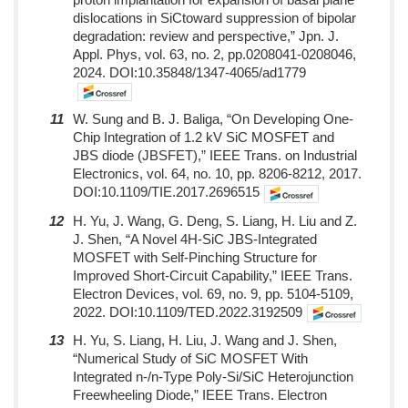
dislocations in SiCtoward suppression of bipolar
degradation: review and perspective,” Jpn. J.
Appl. Phys, vol. 63, no. 2, pp.0208041-0208046,
2024. DOI:10.35848/1347-4065/ad1779
11
W. Sung and B. J. Baliga, “On Developing One-
Chip Integration of 1.2 kV SiC MOSFET and
JBS diode (JBSFET),” IEEE Trans. on Industrial
Electronics, vol. 64, no. 10, pp. 8206-8212, 2017.
DOI:10.1109/TIE.2017.2696515
12
H. Yu, J. Wang, G. Deng, S. Liang, H. Liu and Z.
J. Shen, “A Novel 4H-SiC JBS-Integrated
MOSFET with Self-Pinching Structure for
Improved Short-Circuit Capability,” IEEE Trans.
Electron Devices, vol. 69, no. 9, pp. 5104-5109,
2022. DOI:10.1109/TED.2022.3192509
13
H. Yu, S. Liang, H. Liu, J. Wang and J. Shen,
“Numerical Study of SiC MOSFET With
Integrated n-/n-Type Poly-Si/SiC Heterojunction
Freewheeling Diode,” IEEE Trans. Electron