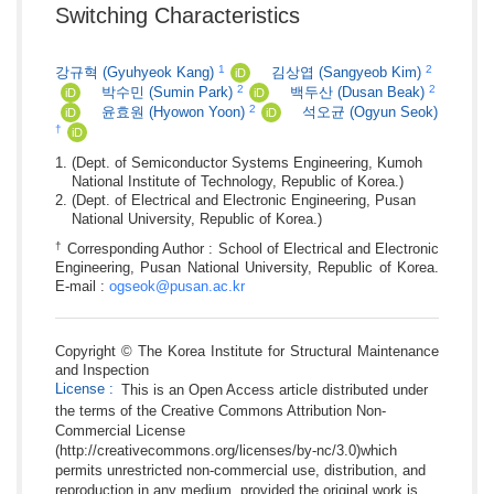
Switching Characteristics
1
2
강규혁
(Gyuhyeok Kang)
김상엽
(Sangyeob Kim)
iD
2
2
박수민
(Sumin Park)
백두산
(Dusan Beak)
iD
iD
2
윤효원
(Hyowon Yoon)
석오균
(Ogyun Seok)
iD
iD
†
iD
(Dept. of Semiconductor Systems Engineering, Kumoh
National Institute of Technology, Republic of Korea.)
(Dept. of Electrical and Electronic Engineering, Pusan
National University, Republic of Korea.)
†
Corresponding Author : School of Electrical and Electronic
Engineering, Pusan National University, Republic of Korea.
E-mail :
ogseok@pusan.ac.kr
Copyright © The Korea Institute for Structural Maintenance
and Inspection
License
:
This is an Open Access article distributed under
the terms of the Creative Commons Attribution Non-
Commercial License
(http://creativecommons.org/licenses/by-nc/3.0)which
permits unrestricted non-commercial use, distribution, and
reproduction in any medium, provided the original work is