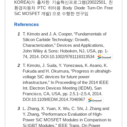
KOREA)가 출자한 기술혁신프로그램(20022501, 친
환경자동차 PTC 히터용 Body Diode Turn-On Free
SiC MOSFET 개발) 으로 수행한 연구임
References
1
T. Kimoto and J. A. Cooper, “Fundamentals of
Silicon Carbide Technology: Growth,
Characterization,” Devices and Applications,
John Wiley & Sons: Hoboken, NJ, USA, pp. 1-
74, 2014. DOI:10.1002/9781118313534
2
T. Kimoto, J. Suda, Y. Yonezawa, K. Asano, K.
Fukuda and H. Okumura, “Progress in ultrahigh-
voltage SiC devices for future power
infrastructure,” In Proceeding of the 2014 IEEE
Int. Electron Devices Meeting (IEDM), San
Francisco, CA, USA, pp. 2.5.1–2.5.4, 2014.
DOI:10.1109/IEDM.2014.7046967
3
L. Zhang, X. Yuan, X. Wu, C. Shi, J. Zhang and
Y. Zhang, “Performance Evaluation of High-
Power SiC MOSFET Modules in Comparison to
Si IGBT Modules,” IEEE Trans. On Power