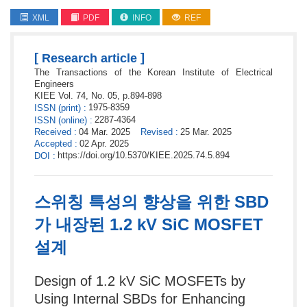
XML
PDF
INFO
REF
[
]
Research article
The Transactions of the Korean Institute of Electrical
Engineers
KIEE
Vol. 74,
No. 05,
p.
894
-
898
1975-8359
ISSN
(print)
:
2287-4364
ISSN
(online)
:
Received
:
04 Mar. 2025
Revised
:
25 Mar. 2025
Accepted
:
02 Apr. 2025
https://doi.org/10.5370/KIEE.2025.74.5.894
DOI
:
스위칭 특성의 향상을 위한 SBD
가 내장된 1.2 kV SiC MOSFET
설계
Design of 1.2 kV SiC MOSFETs by
Using Internal SBDs for Enhancing