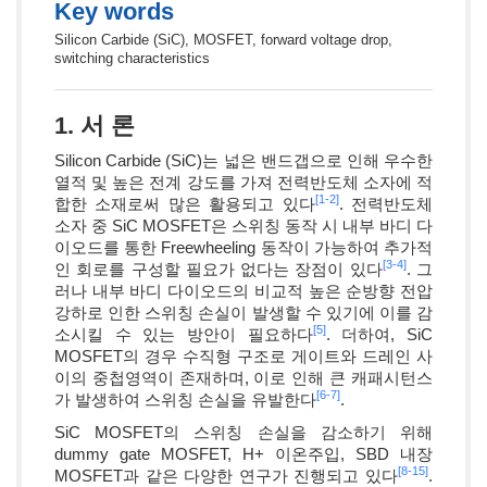
Key words
Silicon Carbide (SiC), MOSFET, forward voltage drop,
switching characteristics
1. 서 론
Silicon Carbide (SiC)는 넓은 밴드갭으로 인해 우수한
열적 및 높은 전계 강도를 가져 전력반도체 소자에 적
[1-
2]
합한 소재로써 많은 활용되고 있다
. 전력반도체
소자 중 SiC MOSFET은 스위칭 동작 시 내부 바디 다
이오드를 통한 Freewheeling 동작이 가능하여 추가적
[3-
4]
인 회로를 구성할 필요가 없다는 장점이 있다
. 그
러나 내부 바디 다이오드의 비교적 높은 순방향 전압
강하로 인한 스위칭 손실이 발생할 수 있기에 이를 감
[5]
소시킬 수 있는 방안이 필요하다
. 더하여, SiC
MOSFET의 경우 수직형 구조로 게이트와 드레인 사
이의 중첩영역이 존재하며, 이로 인해 큰 캐패시턴스
[6-
7]
가 발생하여 스위칭 손실을 유발한다
.
SiC MOSFET의 스위칭 손실을 감소하기 위해
dummy gate MOSFET, H+ 이온주입, SBD 내장
[8-
15]
MOSFET과 같은 다양한 연구가 진행되고 있다
.