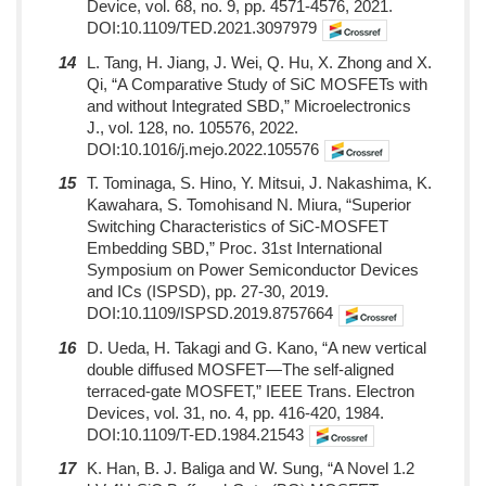
Device, vol. 68, no. 9, pp. 4571-4576, 2021.
DOI:10.1109/TED.2021.3097979
14
L. Tang, H. Jiang, J. Wei, Q. Hu, X. Zhong and X.
Qi, “A Comparative Study of SiC MOSFETs with
and without Integrated SBD,” Microelectronics
J., vol. 128, no. 105576, 2022.
DOI:10.1016/j.mejo.2022.105576
15
T. Tominaga, S. Hino, Y. Mitsui, J. Nakashima, K.
Kawahara, S. Tomohisand N. Miura, “Superior
Switching Characteristics of SiC-MOSFET
Embedding SBD,” Proc. 31st International
Symposium on Power Semiconductor Devices
and ICs (ISPSD), pp. 27-30, 2019.
DOI:10.1109/ISPSD.2019.8757664
16
D. Ueda, H. Takagi and G. Kano, “A new vertical
double diffused MOSFET—The self-aligned
terraced-gate MOSFET,” IEEE Trans. Electron
Devices, vol. 31, no. 4, pp. 416-420, 1984.
DOI:10.1109/T-ED.1984.21543
17
K. Han, B. J. Baliga and W. Sung, “A Novel 1.2