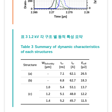
표 3 1.2 kV 각 구조 별 동적 특성 요약
Table 3 Summary of dynamic characteristics
of each structures
W
t
I
E
Schottky
rr
rr
off
Structure
[µm]
[ns]
[A]
[µJ]
(a)
-
7.1
62.1
26.5
(b)
-
6.8
62.7
18.3
1.0
5.4
53.1
13.7
(c)
1.2
5.1
48.0
12.2
1.4
5.2
45.7
11.5