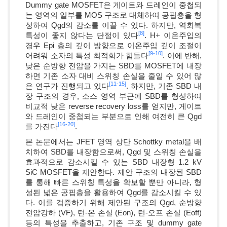
Dummy gate MOSFET은 게이트와 드레인이 중첩되
는 영역의 일부를 MOS 구조로 대체하여 공핍층을 형
성하여 Qgd의 감소를 이끌 수 있다. 하지만, 역회복
[8]
특성이 좋지 않다는 단점이 있다
. H+ 이온주입의
경우 Epi 층의 깊이 방향으로 이온주입 깊이 조절이
[9-
10]
어려워 소자의 특성 최적화가 힘들다
. 이에 반해,
낮은 순방향 전압을 가지는 SBD를 MOSFET에 내장
하면 기존 소자 대비 스위칭 손실을 줄일 수 있어 많
[11-
15]
은 연구가 진행되고 있다
. 하지만, 기존 SBD 내
장 구조의 경우, 소스 영역 부근에 SBD를 형성하여
비교적 낮은 reverse recovery loss를 얻지만, 게이트
와 드레인이 중첩되는 부분으로 인해 여전히 큰 Qgd
[16-
20]
를 가진다
.
본 논문에서는 JFET 영역 상단 Schottky metal을 배
치하여 SBD를 내장함으로써, Qgd 및 스위칭 손실을
효과적으로 감소시킬 수 있는 SBD 내장형 1.2 kV
SiC MOSFET을 제안한다. 제안 구조의 내장된 SBD
를 통해 빠른 스위칭 특성을 확보할 뿐만 아니라, 형
성된 넓은 공핍층을 활용하여 Qgd를 감소시킬 수 있
다. 이를 검증하기 위해 제안된 구조의 Qgd, 순방향
전압강하 (VF), 턴-온 손실 (Eon), 턴-오프 손실 (Eoff)
등의 특성을 추출하고, 기존 구조 및 dummy gate