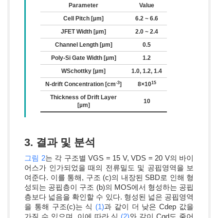
Parameter
Value
Cell Pitch [µm]
6.2 ~ 6.6
JFET Width [µm]
2.0 ~ 2.4
Channel Length [µm]
0.5
Poly-Si Gate Width [µm]
1.2
WSchottky [µm]
1.0, 1.2, 1.4
-3
15
N-drift Concentration [cm
]
8×10
Thickness of Drift Layer
10
[µm]
3. 결과 및 분석
그림 2
는 각 구조별 VGS = 15 V, VDS = 20 V의 바이
어스가 인가되었을 때의 전류밀도 및 공핍영역을 보
여준다. 이를 통해, 구조 (c)의 내장된 SBD로 인해 형
성되는 공핍층이 구조 (b)의 MOS에서 형성하는 공핍
층보다 넓음을 확인할 수 있다. 형성된 넓은 공핍영역
을 통해 구조(c)는 식
(1)
과 같이 더 낮은 Cdep 값을
가질 수 있으며, 이에 따라 식
(2)
와 같이 Cgd도 줄어