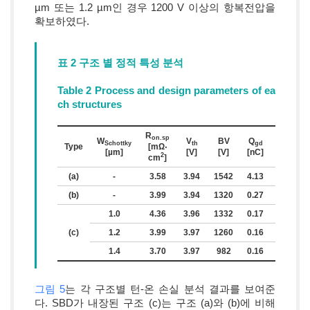
µm 또는 1.2 µm인 경우 1200 V 이상의 항복전압을
확보하였다.
표 2 구조 별 정적 특성 분석
Table 2 Process and design parameters of ea
ch structures
R
on.sp
W
V
BV
Q
V
Schottky
th
gd
F
Type
[mΩ‧
[µm]
[V]
[V]
[nC]
[V]
2
cm
]
(a)
-
3.58
3.94
1542
4.13
2.32
(b)
-
3.99
3.94
1320
0.27
2.32
1.0
4.36
3.96
1332
0.17
1.74
(c)
1.2
3.99
3.97
1260
0.16
1.66
1.4
3.70
3.97
982
0.16
1.58
그림 5
는 각 구조별 턴-온 손실 분석 결과를 보여준
다. SBD가 내장된 구조 (c)는 구조 (a)와 (b)에 비해