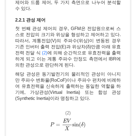
제어와 드룹 제어, 두 가지 측면으로 나누어 분석할
수 있다.
2.2.1 관성 제어
첫 번째 관성 제어의 경우, GFM은 전압원으로써 스
스로 전압의 크기와 위상을 형성하고 제어하고 있다.
따라서, 계통전압(V)의 주파수(위상)이 변동된 경우
기존 인버터 출력 전압(E)과 위상차(δ)만큼 아래 유효
전력 전달 식
(2)
에 의해 순간적으로 유효전력을 출력
하게 되고 이는 계통 주파수 안정도 측면에서 IBR에
의한 관성으로 판단하게 된다.
해당 관성은 동기발전기의 물리적인 관성이 아니지
만 주파수 변화율(RoCoF)이나 주파수 편차에 비례하
여 유효전력을 신속하게 출력하는 동일한 역할을 하
기에, 가상관성(Virtual Inertia) 또는 합성 관성
(Synthetic Inertia)이라 명칭하고 있다.
(2)
E
V
=
sin
(
)
P
P
=
E
V
X
sin
(
δ
)
δ
X