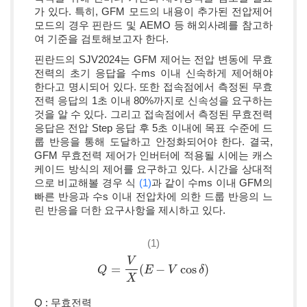
가 있다. 특히, GFM 모드의 내용이 추가된 전압제어
모드의 경우 핀란드 및 AEMO 등 해외사례를 참고하
여 기준을 검토해보고자 한다.
핀란드의 SJV2024는 GFM 제어는 전압 변동에 무효
전력의 초기 응답을 수ms 이내 신속하게 제어해야
한다고 명시되어 있다. 또한 접속점에서 측정된 무효
전력 응답의 1초 이내 80%까지로 신속성을 요구하는
것을 알 수 있다. 그리고 접속점에서 측정된 무효전력
응답은 전압 Step 응답 후 5초 이내에 목표 수준에 드
룹 반응을 통해 도달하고 안정화되어야 한다. 결국,
GFM 무효전력 제어가 인버터에 적용될 시에는 캐스
케이드 방식의 제어를 요구하고 있다. 시간을 상대적
으로 비교해볼 경우 식
(1)
과 같이 수ms 이내 GFM의
빠른 반응과 수s 이내 전압차에 의한 드룹 반응의 느
린 반응을 더한 요구사항을 제시하고 있다.
(1)
V
=
(
−
cos
)
Q
Q
=
V
X
(
E
−
V
E
cos
δ
V
)
δ
X
Q : 무효전력