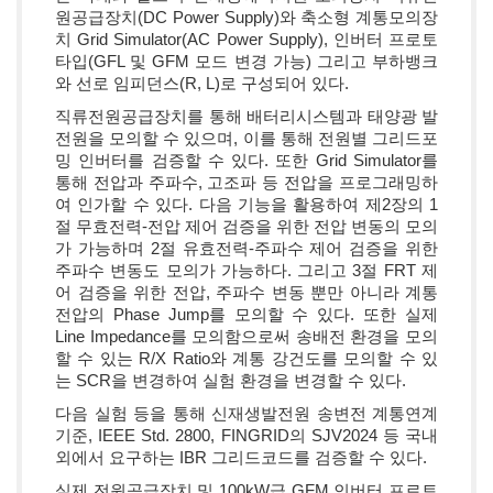
원공급장치(DC Power Supply)와 축소형 계통모의장
치 Grid Simulator(AC Power Supply), 인버터 프로토
타입(GFL 및 GFM 모드 변경 가능) 그리고 부하뱅크
와 선로 임피던스(R, L)로 구성되어 있다.
직류전원공급장치를 통해 배터리시스템과 태양광 발
전원을 모의할 수 있으며, 이를 통해 전원별 그리드포
밍 인버터를 검증할 수 있다. 또한 Grid Simulator를
통해 전압과 주파수, 고조파 등 전압을 프로그래밍하
여 인가할 수 있다. 다음 기능을 활용하여 제2장의 1
절 무효전력-전압 제어 검증을 위한 전압 변동의 모의
가 가능하며 2절 유효전력-주파수 제어 검증을 위한
주파수 변동도 모의가 가능하다. 그리고 3절 FRT 제
어 검증을 위한 전압, 주파수 변동 뿐만 아니라 계통
전압의 Phase Jump를 모의할 수 있다. 또한 실제
Line Impedance를 모의함으로써 송배전 환경을 모의
할 수 있는 R/X Ratio와 계통 강건도를 모의할 수 있
는 SCR을 변경하여 실험 환경을 변경할 수 있다.
다음 실험 등을 통해 신재생발전원 송변전 계통연계
기준, IEEE Std. 2800, FINGRID의 SJV2024 등 국내
외에서 요구하는 IBR 그리드코드를 검증할 수 있다.
실제 전원공급장치 및 100kW급 GFM 인버터 프로토