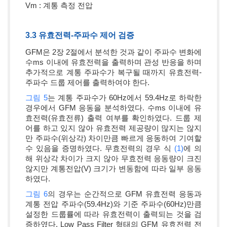
Vm : 계통 측정 전압
3.3 유효전력-주파수 제어 검증
GFM은 2장 2절에서 분석한 것과 같이 주파수 변화에
수ms 이내에 유효전력을 출력하며 관성 반응을 하며
추가적으로 계통 주파수가 복구될 때까지 유효전력-
주파수 드룹 제어를 출력하여야 한다.
그림 5
는 계통 주파수가 60Hz에서 59.4Hz로 하락한
경우에서 GFM 응동을 분석하였다. 수ms 이내에 유
효전력(유효전류) 출력 여부를 확인하였다. 드룹 제
어를 하고 있지 않아 유효전력 제공량이 많지는 않지
만 주파수(위상각) 차이만큼 빠르게 응동하여 기여할
수 있음을 증명하였다. 무효전력의 경우 식
(1)
에 의
해 위상각 차이가 크지 않아 무효전력 응동량이 크진
않지만 계통전압(V) 크기가 변동함에 따라 일부 응동
하였다.
그림 6
의 경우는 순간적으로 GFM 유효전력 응동과
계통 전압 주파수(59.4Hz)와 기준 주파수(60Hz)만큼
설정한 드룹률에 따라 유효전력이 출력되는 것을 검
증하였다. Low Pass Filter 형태의 GFM 유효전력 전