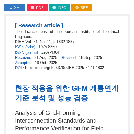
XML
PDF
INFO
REF
[
]
Research article
The Transactions of the Korean Institute of Electrical
Engineers
KIEE
Vol. 74,
No. 11,
p.
1832
-
1837
1975-8359
ISSN
(print)
:
2287-4364
ISSN
(online)
:
Received
:
21 Aug. 2025
Revised
:
18 Sep. 2025
Accepted
:
16 Oct. 2025
https://doi.org/10.5370/KIEE.2025.74.11.1832
DOI
:
현장 적용을 위한 GFM 계통연계
기준 분석 및 성능 검증
Analysis of Grid-Forming
Interconnection Standards and
Performance Verification for Field