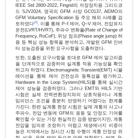
IEEE Std 2800-2022, Fingrid의 저장장치용 그리드코
드 SJV2024, 영국의 GFM 사양 GC0137, AEMO의
GFM Voluntary Specification 등 주요 해외 사례를 검
[4]
토하였다
. 이를 통해 P–f 제어, Q–V 제어, 전압유지
운전(LVRT/HVRT), 주파수 변화율(Rate of Change of
Frequency, RoCoF), 위상 점프(Phase angle jump) 허
용 등 핵심 성능 항목을 분석하고, 개발된 GFM 인버
터 성능검증을 위한 요구사항을 도출하였다.
또한, 도출된 요구사항을 토대로 GFM 제어 알고리즘
을 단계적으로 검증하여 실계통 적용 가능성을 확인
하고자 하였다. Electromagnetic Transient(EMT) 시뮬
레이션을 통해 제어 건전성과 동특성을 평가하고,
Hardware in the Loop System(HILS)를 통해 실시간
제어 성능을 검증하였다. 그러나 EMT와 HILS 기반
시험은 실제 전력변환장치와의 상호작용이나 계통
임피던스 조건을 충분히 반영하기 어렵다는 한계를
가진다. 한편 실계통 현장 시험은 실제 계통의 사고나
주파수, 전압 변동에 GFM의 응동 및 안정도 기여를
확인할 수 있는 가장 현실적인 검증 방법이지만, 계통
전압을 임의로 조정하기 어렵고 재생에너지 비중이
높은 지역에서는 장시간 시험 수행이 계통 안정성 위
험, 비용, 운영 제약 등으로 인해 제한된다. 반면, P-