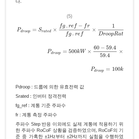
다.
(5)
−
1
f
g
r
e
f
f
r
−
=
×
×
P
S
d
r
o
o
p
r
a
t
e
d
f
g
r
e
f
D
r
o
o
p
R
a
t
i
o
−
60
−
59.4
1
P
d
r
o
o
p
=
S
r
a
t
e
d
×
f
g
−
r
e
f
−
f
r
f
g
−
r
e
f
×
1
D
r
o
o
p
R
a
t
i
o
P
d
r
o
o
p
=
500
k
W
=
500
×
×
P
k
W
d
r
o
o
p
59.4
5
=
100
P
k
W
d
r
o
o
p
Pdroop : 드룹에 의한 유효전력 값
Srated : 인버터 정격전력
fg_ref : 계통 기준 주파수
fr : 계통 측정 주파수
주파수 Step 반응 이외에도 실제 계통에 적용하기 위
한 주파수 RoCoF 상황을 검증하였으며, RoCoF의 기
준 중 가혹한 ±1Hz부터 ±2Hz까지 실험을 수행하였