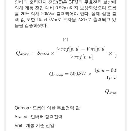
인버터 출력단자 전압(E)은 GFM의 무효전력 보상에
의해 계통 전압 대비 0.92p.u까지 보상되었으며 드룹
률 20% 의해 20kVar 출력되어야 한다. 실제 실험 출
력 값 또한 19.54 kVar로 오차율 2.3%로 출력되고 있
음을 검증하였다.
(4)
[
.
]
−
[
.
]
1
V
r
e
f
p
u
V
m
p
u
=
×
×
Q
S
d
r
o
o
p
r
a
t
e
d
[
.
]
D
r
o
o
p
V
r
e
f
p
u
1
.
−
0.92
.
p
u
p
u
Q
d
r
o
o
p
=
S
r
a
t
e
d
×
V
r
e
f
[
p
.
u
]
−
V
m
[
p
.
u
]
V
r
e
f
[
p
.
u
]
×
1
D
r
o
o
p
R
a
t
i
o
Q
d
r
=
500
×
Q
k
W
d
r
o
o
p
1
.
p
u
=
2
Q
d
r
o
o
p
Qdroop : 드룹에 의한 무효전력 값
Srated : 인버터 정격전력
Vref : 계통 기준 전압