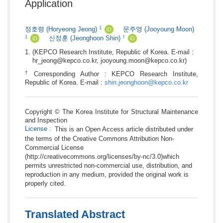
Application
1
정호령
(Horyeong Jeong)
문주영
(Jooyoung Moon)
iD
1
†
신정훈
(Jeonghoon Shin)
iD
iD
(KEPCO Research Institute, Republic of Korea. E-mail :
hr_jeong@kepco.co.kr, jooyoung.moon@kepco.co.kr)
†
Corresponding Author : KEPCO Research Institute,
Republic of Korea. E-mail :
shin.jeonghoon@kepco.co.kr
Copyright © The Korea Institute for Structural Maintenance
and Inspection
License
:
This is an Open Access article distributed under
the terms of the Creative Commons Attribution Non-
Commercial License
(http://creativecommons.org/licenses/by-nc/3.0)which
permits unrestricted non-commercial use, distribution, and
reproduction in any medium, provided the original work is
properly cited.
Translated Abstract