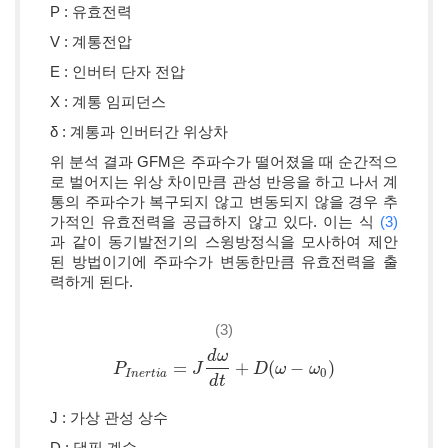
P : 유효전력
V : 계통전압
E : 인버터 단자 전압
X : 계통 임피던스
δ : 계통과 인버터간 위상차
위 분석 결과 GFM은 주파수가 떨어졌을 때 순간적으
로 벌어지는 위상 차이만큼 관성 반응을 하고 나서 계
통의 주파수가 복구되지 않고 변동되지 않을 경우 추
가적인 유효전력을 공급하지 않고 있다. 이는 식
(3)
과 같이 동기발전기의 스윙방정식을 모사하여 제안
된 방법이기에 주파수가 변동한만큼 유효전력을 출
력하게 된다.
(3)
d
ω
=
+
(
−
)
P
P
I
n
e
r
t
i
a
=
J
d
ω
J
d
t
+
D
(
ω
−
D
ω
0
ω
)
ω
0
I
n
e
r
t
i
a
d
t
J : 가상 관성 상수
D : 댐핑 계수